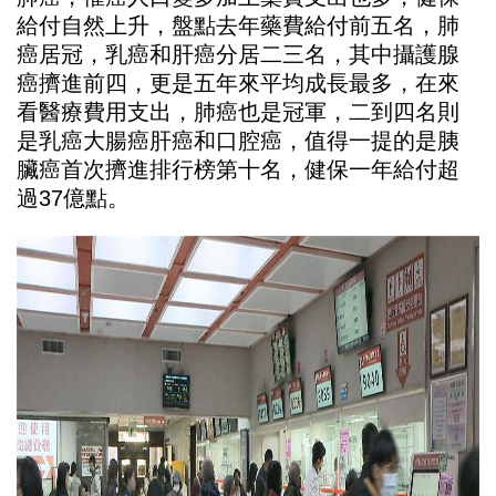
給付自然上升，盤點去年藥費給付前五名，肺
癌居冠，乳癌和肝癌分居二三名，其中攝護腺
癌擠進前四，更是五年來平均成長最多，在來
看醫療費用支出，肺癌也是冠軍，二到四名則
是乳癌大腸癌肝癌和口腔癌，值得一提的是胰
臟癌首次擠進排行榜第十名，健保一年給付超
過37億點。