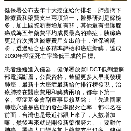
健保署公布去年十大癌症給付排名，肺癌摘下
醫療費和藥費支出兩項第一，醫界研判是篩檢
多，加上國際新藥增加有關，其他還有攝護腺
癌成為五年藥費平均成長最高的癌症，胰臟癌
更是首次擠進醫療費用支出前十，健保署期
盼，透過結合更多精準篩檢和癌症新藥，達成
2030年癌症死亡率降低三成的目標。
患者緩緩進入儀器，健保署放寬LDCT低劑量胸
部電腦斷層，公費資格，希望更多人早期發現
肺癌，最新十大癌症最新給付排行榜發現，治
療肺癌在醫療費用和藥費兩項，都奪下第一
名。癌症基金會副董事長賴基銘：「先進國家
肺癌永遠是癌症的發生率跟死亡率，都排名在
前面，台灣也是最近都跟上來了，人數增加
嘛，然後再來就是開發新藥很努力。」要對付
肺癌，罹癌人口變多加上藥費支出也多，健保