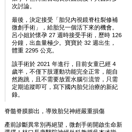
次討論。
最後，決定接受「胎兒內視鏡脊柱裂修補
微創手術」，給胎兒一個活下來的機會。
呂小姐於懷孕 27 週時接受手術，歷時 126
分鐘，出血量極少。寶寶於 32 週出生，
體重 2295 公克。
該手術於 2021 年進行，目前女童已經 4
歲半，不僅下肢運動功能完全正常，能自
然跑跳，且不需要放置水腦引流管，只需
定期追蹤即可，寫下國內胎兒治療的新紀
錄。
脊髓脊膜膨出，導致胎兒神經嚴重損傷
產前診斷異常別再絕望，微創手術開啟生命新