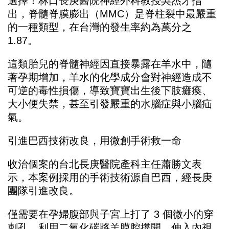
選擇！林口長庚醫院神經外科教授吳杰才指
出，脊髓脊膜膨出（MMC）是脊柱裂中最嚴重
的一種類型，在台灣的發生率約為萬分之
1.87。
這類胎兒的脊髓神經因直接暴露在羊水中，隨
著孕期增加，羊水的化學成分會對神經造成不
可逆的毒性損傷，導致寶寶出生後下肢癱瘓、
大小便失禁，甚至引發嚴重的水腦症與小腦疝
氣。
引進巴西技術改良，用微創手術救一命
收治個案的台北長庚醫院產科主任蕭勝文表
示，本案例採用的手術技術源自巴西，經長庚
團隊引進改良。
僅需要在孕婦腹部與子宮上打了 3 個微小的穿
刺孔，利用二氧化碳將羊膜腔撐開，伸入內視