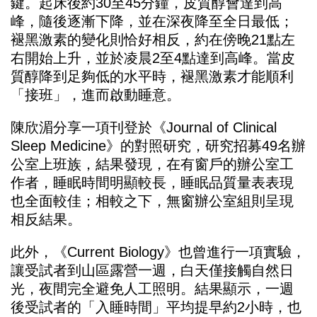
鍵。起床後約30至45分鐘，皮質醇會達到高
峰，隨後逐漸下降，並在深夜降至全日最低；
褪黑激素的變化則恰好相反，約在傍晚21點左
右開始上升，並於凌晨2至4點達到高峰。當皮
質醇降到足夠低的水平時，褪黑激素才能順利
「接班」，進而啟動睡意。
陳欣湄分享一項刊登於《Journal of Clinical
Sleep Medicine》的對照研究，研究招募49名辦
公室上班族，結果發現，在有窗戶的辦公室工
作者，睡眠時間明顯較長，睡眠品質量表表現
也全面較佳；相較之下，無窗辦公室組則呈現
相反結果。
此外，《Current Biology》也曾進行一項實驗，
讓受試者到山區露營一週，白天僅接觸自然日
光，夜間完全避免人工照明。結果顯示，一週
後受試者的「入睡時間」平均提早約2小時，也