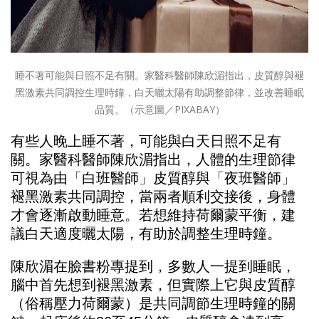
睡不著可能與日照不足有關。家醫科醫師陳欣湄指出，皮質醇與褪
黑激素共同調控生理時鐘，白天曬太陽有助調整節律，並改善睡眠
品質。（示意圖／PIXABAY）
有些人晚上睡不著，可能與白天日照不足有
關。家醫科醫師陳欣湄指出，人體的生理節律
可視為由「白班醫師」皮質醇與「夜班醫師」
褪黑激素共同調控，當兩者順利交接後，身體
才會逐漸啟動睡意。若想維持荷爾蒙平衡，建
議白天適度曬太陽，有助於調整生理時鐘。
陳欣湄在臉書粉專提到，多數人一提到睡眠，
腦中首先想到褪黑激素，但實際上它與皮質醇
（俗稱壓力荷爾蒙）是共同調節生理時鐘的關