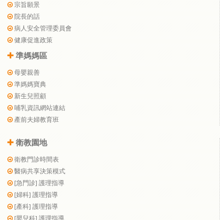
宗旨願景
院長的話
病人安全管理委員會
健康促進政策
準媽媽區
母嬰親善
準媽媽寶典
新生兒照顧
哺乳資訊網站連結
產前夫婦教育班
衛教園地
衛教門診時間表
醫病共享決策模式
[急門診] 護理指導
[婦科] 護理指導
[產科] 護理指導
[嬰兒科] 護理指導