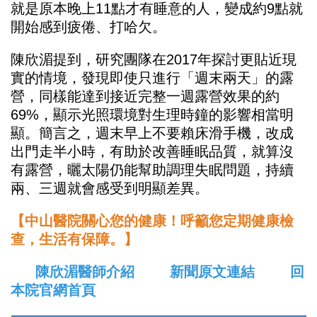
就是原本晚上11點才有睡意的人，變成約9點就
開始感到疲倦、打哈欠。
陳欣湄提到，研究團隊在2017年探討更貼近現
實的情境，發現即使只進行「週末兩天」的露
營，同樣能達到接近完整一週露營效果的約
69%，顯示光照環境對生理時鐘的影響相當明
顯。簡言之，週末早上不要賴床滑手機，改成
出門走半小時，有助於改善睡眠品質，就算沒
有露營，曬太陽仍能幫助調理失眠問題，持續
兩、三週就會感受到明顯差異。
【中山醫院關心您的健康！呼籲您定期健康檢
查，生活有保障。】
陳欣湄醫師介紹
新聞原文連結
回
本院官網首頁