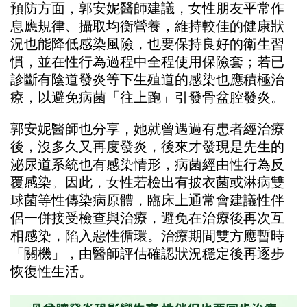
預防方面，郭安妮醫師建議，女性朋友平常作
息應規律、攝取均衡營養，維持較佳的健康狀
況也能降低感染風險，也要保持良好的衛生習
慣，並在性行為過程中全程使用保險套；若已
診斷有陰道發炎等下生殖道的感染也應積極治
療，以避免病菌「往上跑」引發骨盆腔發炎。
郭安妮醫師也分享，她就曾遇過有患者經治療
後，沒多久又再度發炎，後來才發現是先生的
泌尿道系統也有感染情形，病菌經由性行為反
覆感染。因此，女性若檢出有披衣菌或淋病雙
球菌等性傳染病原體，臨床上通常會建議性伴
侶一併接受檢查與治療，避免在治療後再次互
相感染，陷入惡性循環。治療期間雙方應暫時
「關機」，由醫師評估確認狀況穩定後再逐步
恢復性生活。