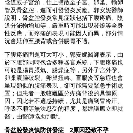
陰道或子宮頸，往上擴散至子宮、卵巢、輸卵
管及骨盆腔，進而引發發炎反應。郭安妮醫師
說明，骨盆腔發炎常見症狀包括下腹疼痛、陰
道分泌物增加等，嚴重時可能出現發燒等全身
性反應，而疼痛的表現可能因人而異，部分情
況會延伸至腰背或合併腸胃不適。
下腹疼痛問題可大可小，郭安妮醫師表示，由
於下腹部同時包含多種器官系統，下腹疼痛也
可能是腸胃脹氣、腸燥症等，另外子宮外孕、
卵巢囊腫破裂、卵巢扭轉、盲腸炎等急症也會
呈現類似的腹痛表現，卻可能需要緊急手術處
置；但患者一般較難區分疼痛背後的具體原
因，因此若不適感持續，尤其是痛到冒冷汗、
呼吸不順等無法忍受的程度，都建議應立即就
醫，由醫師協助判斷。
骨盆腔發炎慎防併發症 2原因恐致不孕