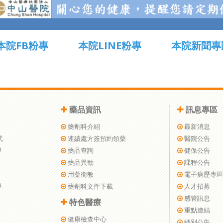
本院FB粉專
本院LINE粉專
本院新聞專
藥品資訊
訊息專區
藥劑科介紹
最新消息
式
連續處方簽預約領藥
醫院公告
導
藥品查詢
健保公告
藥品異動
課程公告
用藥衛教
電子病歷專區
導
藥劑科文件下載
人才招募
感管訊息
特色醫療
重點連結
健康檢查中心
特別公告