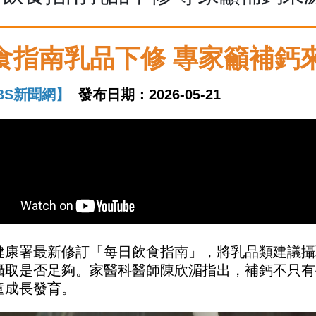
食指南乳品下修 專家籲補鈣
BS新聞網】
發布日期：2026-05-21
健康署最新修訂「每日飲食指南」，將乳品類建議攝
攝取是否足夠。家醫科醫師陳欣湄指出，補鈣不只有
童成長發育。