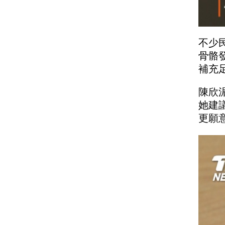
不少
骨骼
補充
陳欣
她建
更願