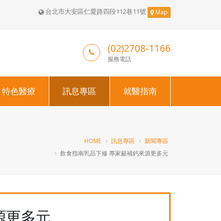
台北市大安區仁愛路四段112巷11號
Map
(02)2708-1166
服務電話
特色醫療
訊息專區
就醫指南
HOME
訊息專區
新聞專區
飲食指南乳品下修 專家籲補鈣來源更多元
源更多元