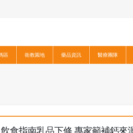
媽區
衛教園地
藥品資訊
醫療團隊
飲食指南乳品下修 專家籲補鈣來