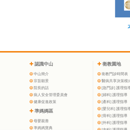
認識中山
衛教園地
中山簡介
衛教門診時間表
宗旨願景
醫病共享決策模
院長的話
[急門診] 護理指
病人安全管理委員會
[婦科] 護理指導
健康促進政策
[產科] 護理指導
[嬰兒科] 護理指
準媽媽區
[骨科] 護理指導
母嬰親善
[外科] 護理指導
準媽媽寶典
[內科] 護理指導