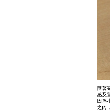
隨著
感及
因為
之內