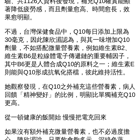
驗、共1126人資料後發現，補充Q10確實能顯
著降低疲勞感，而且劑量愈高、時間愈長，效
果愈明顯。
不過，台灣保健食品中，Q10每日添加上限為
30毫克，因此陳欣湄認為，與其一味增加Q10
劑量，不如搭配微量營養素，例如維生素B2、
維生素B6是粒線體電子傳遞鏈的重要輔因子，
其中B6更是人體合成Q10的原料之一；維生素E
則能與Q10形成抗氧化搭檔，彼此維持活性。
她觀察發現，在Q10之外補充這些營養素，病人
回饋「精神變好」的比例，明顯比單獨補充Q10
更高。
從一頓健康的飯開始 慢慢把電充回來
如果沒有額外補充微量營養素，也不必過度擔
心。陳欣湄說，只要飲食夠多元，深綠色蔬