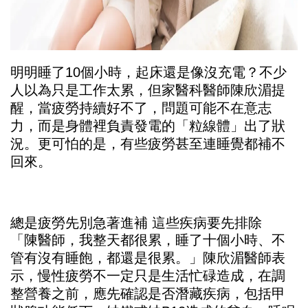
明明睡了10個小時，起床還是像沒充電？不少
人以為只是工作太累，但家醫科醫師陳欣湄提
醒，當疲勞持續好不了，問題可能不在意志
力，而是身體裡負責發電的「粒線體」出了狀
況。更可怕的是，有些疲勞甚至連睡覺都補不
回來。
總是疲勞先別急著進補 這些疾病要先排除
「陳醫師，我整天都很累，睡了十個小時、不
管有沒有睡飽，都還是很累。」陳欣湄醫師表
示，慢性疲勞不一定只是生活忙碌造成，在調
整營養之前，應先確認是否潛藏疾病，包括甲