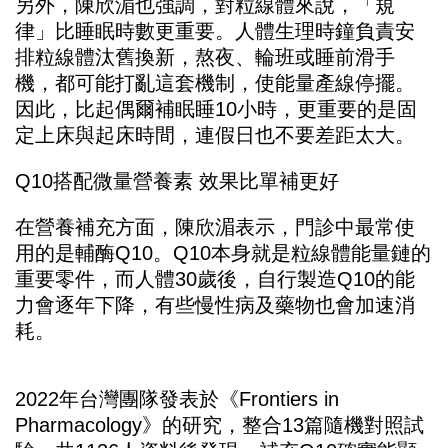
另外，陳欣湄也強調，對粒線體來說，「規
律」比睡眠時數更重要。人體生理時鐘負責安
排粒線體汰舊換新，熬夜、輪班或睡前滑手
機，都可能打亂這套機制，使能量產線停擺。
因此，比起偶爾補眠睡10小時，更重要的是固
定上床與起床時間，連假日也不要差距太大。
Q10搭配微量營養素 效果比單補更好
在營養補充方面，陳欣湄表示，門診中最常使
用的是輔酶Q10。Q10本身就是粒線體能量鏈的
重要零件，而人體30歲後，自行製造Q10的能
力會逐年下降，有些慢性病及藥物也會加速消
耗。
2022年台灣團隊發表於《Frontiers in
Pharmacology》的研究，整合13篇隨機對照試