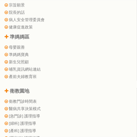
宗旨願景
院長的話
病人安全管理委員會
健康促進政策
準媽媽區
母嬰親善
準媽媽寶典
新生兒照顧
哺乳資訊網站連結
產前夫婦教育班
衛教園地
衛教門診時間表
醫病共享決策模式
[急門診] 護理指導
[婦科] 護理指導
[產科] 護理指導