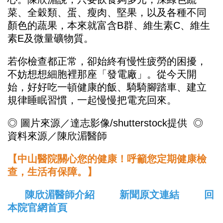
菜、全穀類、蛋、瘦肉、堅果，以及各種不同
顏色的蔬果，本來就富含B群、維生素C、維生
素E及微量礦物質。
若你檢查都正常，卻始終有慢性疲勞的困擾，
不妨想想細胞裡那座「發電廠」。從今天開
始，好好吃一頓健康的飯、騎騎腳踏車、建立
規律睡眠習慣，一起慢慢把電充回來。
◎ 圖片來源／達志影像/shutterstock提供
◎
資料來源／陳欣湄醫師
【中山醫院關心您的健康！呼籲您定期健康檢
查，生活有保障。】
陳欣湄醫師介紹
新聞原文連結
回
本院官網首頁