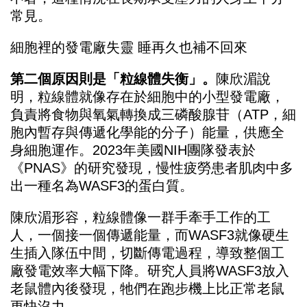
常見。
細胞裡的發電廠失靈 睡再久也補不回來
第二個原因則是「粒線體失衡」。
陳欣湄說
明，粒線體就像存在於細胞中的小型發電廠，
負責將食物與氧氣轉換成三磷酸腺苷（ATP，細
胞內暫存與傳遞化學能的分子）能量，供應全
身細胞運作。2023年美國NIH團隊發表於
《PNAS》的研究發現，慢性疲勞患者肌肉中多
出一種名為WASF3的蛋白質。
陳欣湄形容，粒線體像一群手牽手工作的工
人，一個接一個傳遞能量，而WASF3就像硬生
生插入隊伍中間，切斷傳電過程，導致整個工
廠發電效率大幅下降。研究人員將WASF3放入
老鼠體內後發現，牠們在跑步機上比正常老鼠
更快沒力。