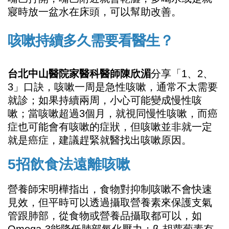
寢時放一盆水在床頭，可以幫助改善。
咳嗽持續多久需要看醫生？
台北中山醫院家醫科醫師陳欣湄
分享「1、2、
3」口訣，咳嗽一周是急性咳嗽，通常不太需要
就診；如果持續兩周，小心可能變成慢性咳
嗽；當咳嗽超過3個月，就視同慢性咳嗽，而癌
症也可能會有咳嗽的症狀，但咳嗽並非就一定
就是癌症，建議趕緊就醫找出咳嗽原因。
5
招飲食法遠離咳嗽
營養師宋明樺指出，食物對抑制咳嗽不會快速
見效，但平時可以透過攝取營養素來保護支氣
管跟肺部，從食物或營養品攝取都可以，如