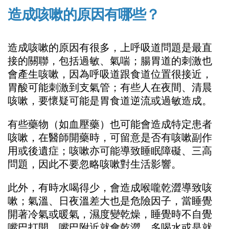
造成咳嗽的原因有哪些？
造成咳嗽的原因有很多，上呼吸道問題是最直
接的關聯，包括過敏、氣喘；腸胃道的刺激也
會產生咳嗽，因為呼吸道跟食道位置很接近，
胃酸可能刺激到支氣管；有些人在夜間、清晨
咳嗽，要懷疑可能是胃食道逆流或過敏造成。
有些藥物（如血壓藥）也可能會造成特定患者
咳嗽，在醫師開藥時，可留意是否有咳嗽副作
用或後遺症；咳嗽亦可能導致睡眠障礙、三高
問題，因此不要忽略咳嗽對生活影響。
此外，有時水喝得少，會造成喉嚨乾澀導致咳
嗽；氣溫、日夜溫差大也是危險因子，當睡覺
開著冷氣或暖氣，濕度變乾燥，睡覺時不自覺
嘴巴打開，嘴巴附近就會乾澀，多喝水或是就