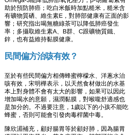
Omega-3能降低肺部氧化壓力；β-胡蘿蔔素有
助於預防肺癌；吃白米飯時加點糙米，糙米含
有礦物質硒、維生素E，對肺部健康有正面的影
響；研究指出喝無糖綠茶可以降低肺癌發生
率；多攝取維生素A、B群、C跟礦物質鐵、
鋅，也有益維持黏膜健康。
民間偏方治咳有效？
至於有些民間偏方相傳蜂蜜檸檬水、洋蔥水治
咳有效，宋明樺表示，以天然食材做出的水基
本上對身體不會有太大的影響，如果可以因此
增加喝水的意願，濕潤黏膜，對喉嚨舒適感也
是加分的。不過要注意，1歲以下的小孩不能吃
蜂蜜，否則可能會引發肉毒桿菌中毒。
陳欣湄補充，顧好腸胃等於顧好肺，因為腸胃