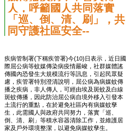
人，呼籲國人共同落實
「巡、倒、清、刷」，共
同守護社區安全--
疾病管制署(下稱疾管署)今(10)日表示，近日國
際屈公病等蚊媒傳染病疫情嚴峻，社群媒體謠
傳國內恐發生大規模流行等訊息，引起民眾疑
慮，疾管署特別澄清說明，屈公病為病媒蚊傳
播之疾病，非人傳人，可經由埃及斑蚊及白線
斑蚊傳播，因此防治屈公病自境外移入引發本
土流行的重點，在於避免社區內有病媒蚊孳
生，此需國人與政府共同努力，落實「巡、
倒、清、刷」等積水容器清除工作，並維護居
家及戶外環境整潔，以避免病媒蚊孳生。