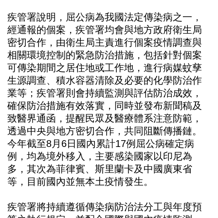
疾管署說明，屈公病為我國法定傳染病之一，
經通報的個案，疾管署均會與地方政府衛生局
密切合作，由衛生局主責進行個案疫情調查與
相關環境控制的緊急防治措施，包括針對個案
可傳染期間之居住地或工作地，進行病媒蚊孳
生源調查、積水容器清除及必要的化學防治作
業等；疾管署則會持續監測與評估防治成效，
確保防治措施有效落實，同時並發布新聞稿及
致醫界通函，提醒民眾及醫療體系注意防範，
透過中央與地方密切合作，共同阻斷傳播鏈。
今年截至8月6日國內累計17例屈公病確定病
例，均為境外移入，主要感染國家以印尼為
多，其次為菲律賓、斯里蘭卡及中國廣東省
等，目前國內並無本土疫情發生。
疾管署將持續遵循傳染病防治法分工與年度預