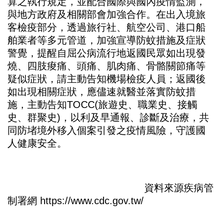
算之執行規定，並配合國際與國內疫情監測，
與地方政府及相關部會加強合作。在出入境旅
客檢疫部分，透過旅行社、航空公司、港口船
舶業者等多元管道，加強宣導防蚊措施及症狀
警覺，提醒自屈公病流行地返國民眾如出現發
燒、四肢痠痛、頭痛、肌肉痛、骨骼關節痛等
疑似症狀，請主動告知機場檢疫人員；返國後
如出現相關症狀，應儘速就醫並落實防蚊措
施，主動告知TOCC(旅遊史、職業史、接觸
史、群聚史)，以利及早通報、診斷及治療，共
同防堵境外移入個案引發之疫情風險，守護國
人健康安全。
資料來源疾病管
制署網 https://www.cdc.gov.tw/