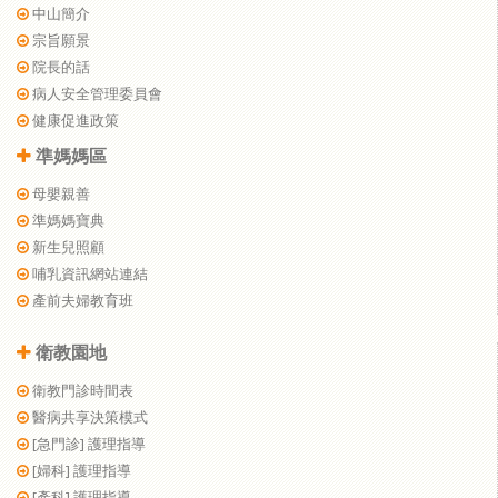
中山簡介
宗旨願景
院長的話
病人安全管理委員會
健康促進政策
準媽媽區
母嬰親善
準媽媽寶典
新生兒照顧
哺乳資訊網站連結
產前夫婦教育班
衛教園地
衛教門診時間表
醫病共享決策模式
[急門診] 護理指導
[婦科] 護理指導
[產科] 護理指導