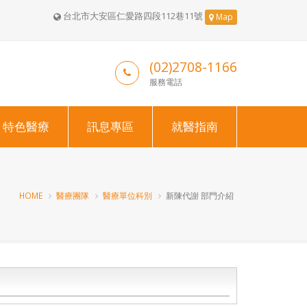
台北市大安區仁愛路四段112巷11號
Map
(02)2708-1166
服務電話
特色醫療
訊息專區
就醫指南
HOME
醫療團隊
醫療單位科別
新陳代謝 部門介紹