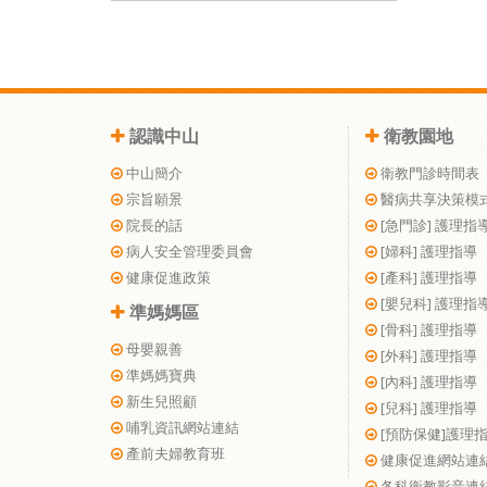
認識中山
衛教園地
中山簡介
衛教門診時間表
宗旨願景
醫病共享決策模
院長的話
[急門診] 護理指
病人安全管理委員會
[婦科] 護理指導
健康促進政策
[產科] 護理指導
[嬰兒科] 護理指
準媽媽區
[骨科] 護理指導
母嬰親善
[外科] 護理指導
準媽媽寶典
[內科] 護理指導
新生兒照顧
[兒科] 護理指導
哺乳資訊網站連結
[預防保健]護理
產前夫婦教育班
健康促進網站連
各科衛教影音連