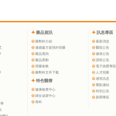
藥品資訊
訊息專區
藥劑科介紹
最新消息
式
連續處方簽預約領藥
醫院公告
導
藥品查詢
健保公告
藥品異動
課程公告
用藥衛教
電子病歷專區
導
藥劑科文件下載
人才招募
感管訊息
特色醫療
重點連結
健康檢查中心
特別公告
婦女泌尿中心
新聞專區
骨科
指導
結
結網站