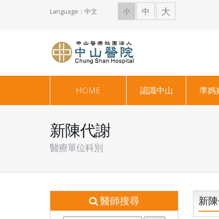
大
中
小
Language：中文
HOME
認識中山
準媽
新陳代謝
醫療單位科別
醫師搜尋
新陳