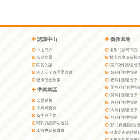
認識中山
衛教園地
中山簡介
衛教門診時間表
宗旨願景
醫病共享決策模
院長的話
[急門診] 護理指
病人安全管理委員會
[婦科] 護理指導
健康促進政策
[產科] 護理指導
[嬰兒科] 護理指
準媽媽區
[骨科] 護理指導
母嬰親善
[外科] 護理指導
準媽媽寶典
[內科] 護理指導
新生兒照顧
[兒科] 護理指導
哺乳資訊網站連結
[預防保健]護理
產前夫婦教育班
健康促進網站連
各科衛教影音連