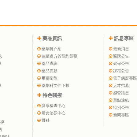
藥品資訊
訊息專區
藥劑科介紹
最新消息
式
連續處方簽預約領藥
醫院公告
導
藥品查詢
健保公告
藥品異動
課程公告
用藥衛教
電子病歷專區
導
藥劑科文件下載
人才招募
感管訊息
特色醫療
重點連結
健康檢查中心
特別公告
婦女泌尿中心
新聞專區
骨科
指導
結
結網站