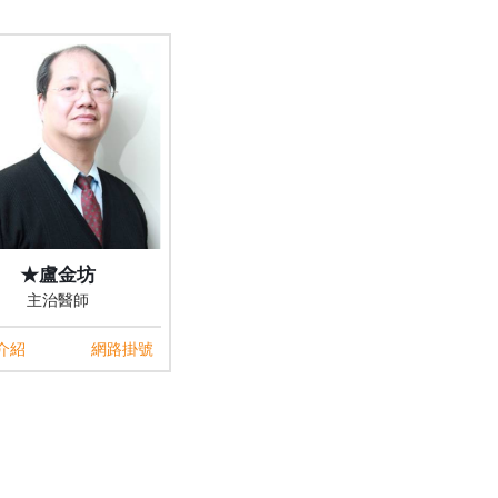
★盧金坊
主治醫師
介紹
網路掛號