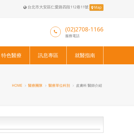
台北市大安區仁愛路四段112巷11號
Map
(02)2708-1166
服務電話
特色醫療
訊息專區
就醫指南
HOME
醫療團隊
醫療單位科別
皮膚科 醫師介紹