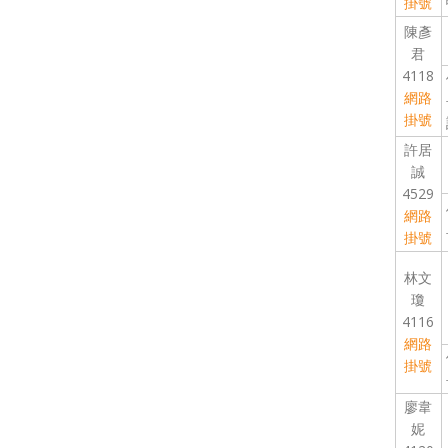
掛號
陳彥
君
4118
網路
掛號
許居
誠
4529
網路
掛號
林文
瓊
4116
網路
掛號
廖韋
妮