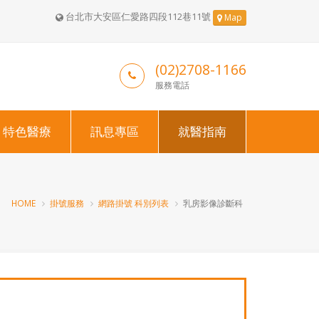
台北市大安區仁愛路四段112巷11號
Map
(02)2708-1166
服務電話
特色醫療
訊息專區
就醫指南
HOME
掛號服務
網路掛號 科別列表
乳房影像診斷科