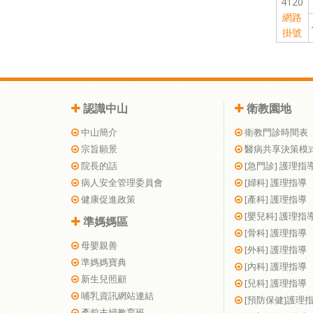
4120
網路
掛號
認識中山
衛教園地
中山簡介
衛教門診時間表
宗旨願景
醫病共享決策模
院長的話
[急門診] 護理指
病人安全管理委員會
[婦科] 護理指導
健康促進政策
[產科] 護理指導
[嬰兒科] 護理指
準媽媽區
[骨科] 護理指導
母嬰親善
[外科] 護理指導
準媽媽寶典
[內科] 護理指導
新生兒照顧
[兒科] 護理指導
哺乳資訊網站連結
[預防保健]護理
產前夫婦教育班