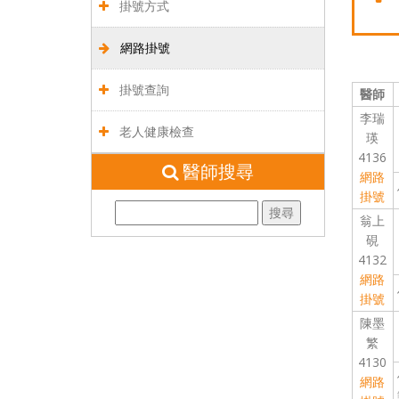
掛號方式
網路掛號
掛號查詢
醫師
李瑞
老人健康檢查
瑛
4136
醫師搜尋
網路
掛號
翁上
硯
4132
網路
掛號
陳墨
繁
4130
網路