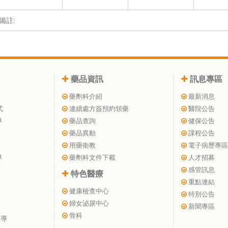
備註:
藥品資訊
訊息專區
藥劑科介紹
最新消息
式
連續處方簽預約領藥
醫院公告
導
藥品查詢
健保公告
藥品異動
課程公告
用藥衛教
電子病歷專區
導
藥劑科文件下載
人才招募
感管訊息
特色醫療
重點連結
健康檢查中心
特別公告
婦女泌尿中心
新聞專區
骨科
指導