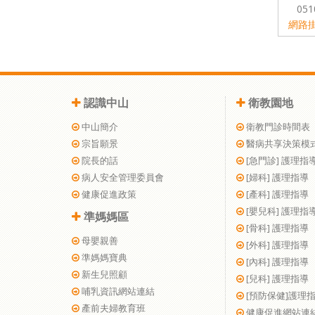
051
網路
認識中山
衛教園地
中山簡介
衛教門診時間表
宗旨願景
醫病共享決策模
院長的話
[急門診] 護理指
病人安全管理委員會
[婦科] 護理指導
健康促進政策
[產科] 護理指導
[嬰兒科] 護理指
準媽媽區
[骨科] 護理指導
母嬰親善
[外科] 護理指導
準媽媽寶典
[內科] 護理指導
新生兒照顧
[兒科] 護理指導
哺乳資訊網站連結
[預防保健]護理
產前夫婦教育班
健康促進網站連