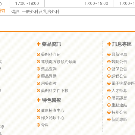
17:00~18:00
17:00~18:00
17:00~1
0
掛號
備註: 一般外科及乳房外科
藥品資訊
訊息專區
藥劑科介紹
最新消息
式
連續處方簽預約領藥
醫院公告
導
藥品查詢
健保公告
藥品異動
課程公告
用藥衛教
電子病歷專區
導
藥劑科文件下載
人才招募
感管訊息
特色醫療
重點連結
健康檢查中心
特別公告
婦女泌尿中心
新聞專區
骨科
指導
結