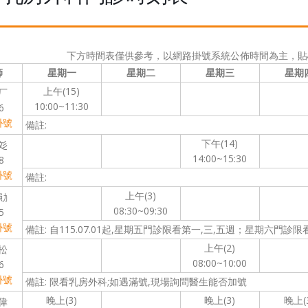
下方時間表僅供參考，以網路掛號系統公佈時間為主，貼
師
星期一
星期二
星期三
星期
上午(15)
厂
10:00~11:30
6
掛號
備註:
下午(14)
彣
14:00~15:30
8
掛號
備註:
上午(3)
勛
08:30~09:30
5
掛號
備註: 自115.07.01起,星期五門診限看第一,三,五週；星期六門診限
上午(2)
松
08:00~10:00
6
掛號
備註: 限看乳房外科;如遇滿號,現場詢問醫生能否加號
晚上(3)
晚上(3)
晚上(
偉