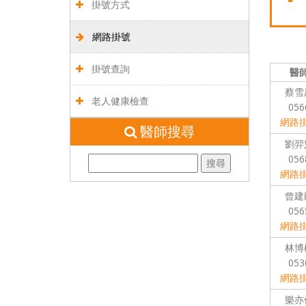
掛號方式
網路掛號
掛號查詢
醫
蔡雪
老人健康檢查
056
網路
醫師搜尋
劉羿
056
網路
曾建
056
網路
林博
053
網路
樂亦