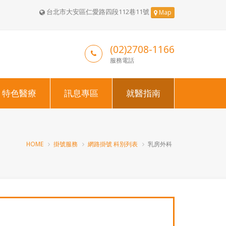
台北市大安區仁愛路四段112巷11號
Map
(02)2708-1166
服務電話
特色醫療
訊息專區
就醫指南
HOME
掛號服務
網路掛號 科別列表
乳房外科