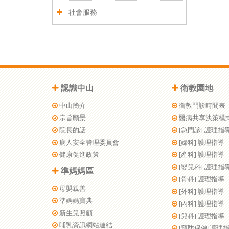
社會服務
認識中山
衛教園地
中山簡介
衛教門診時間表
宗旨願景
醫病共享決策模
院長的話
[急門診] 護理指
病人安全管理委員會
[婦科] 護理指導
健康促進政策
[產科] 護理指導
[嬰兒科] 護理指
準媽媽區
[骨科] 護理指導
母嬰親善
[外科] 護理指導
準媽媽寶典
[內科] 護理指導
新生兒照顧
[兒科] 護理指導
哺乳資訊網站連結
[預防保健]護理