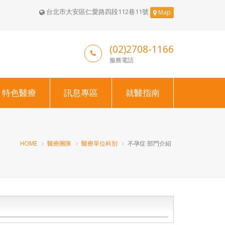
台北市大安區仁愛路四段112巷11號
Map
(02)2708-1166
服務電話
特色醫療
訊息專區
就醫指南
HOME
醫療團隊
醫療單位科別
不孕症 部門介紹