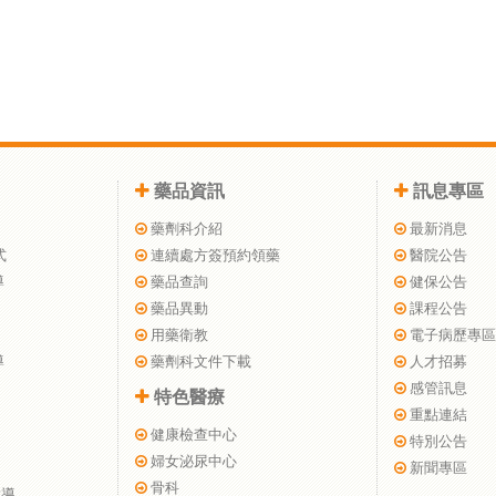
藥品資訊
訊息專區
藥劑科介紹
最新消息
式
連續處方簽預約領藥
醫院公告
導
藥品查詢
健保公告
藥品異動
課程公告
用藥衛教
電子病歷專區
導
藥劑科文件下載
人才招募
感管訊息
特色醫療
重點連結
健康檢查中心
特別公告
婦女泌尿中心
新聞專區
骨科
指導