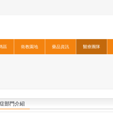
媽區
衛教園地
藥品資訊
醫療團隊
症部門介紹