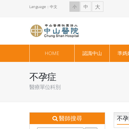
大
中
小
Language：中文
HOME
認識中山
準媽
不孕症
醫療單位科別
醫師搜尋
不孕