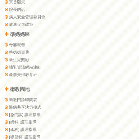
宗旨願景
院長的話
病人安全管理委員會
健康促進政策
準媽媽區
母嬰親善
準媽媽寶典
新生兒照顧
哺乳資訊網站連結
產前夫婦教育班
衛教園地
衛教門診時間表
醫病共享決策模式
[急門診] 護理指導
[婦科] 護理指導
[產科] 護理指導
[嬰兒科] 護理指導